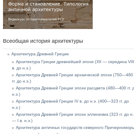
Всеобщая история архитектуры
Архитектура Древней Греции
Архитектура Греции древнейшей эпохи (XII — середина VII
в. до н.э.)
Архитектура Древней Греции архаической эпохи (750—480
гг. до н.э.)
Архитектура Древней Греции эпохи расцвета (480—400 гг. 
н.э.)
Архитектура Древней Греции IV в. до н.э. (400—323 гг. до
н.э.)
Архитектура Древней Греции эпохи эллинизма (323 гг. до н.
— I в. н.э.)
Архитектура античных государств северного Причерномор