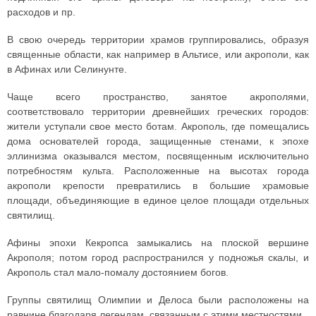
расходов и пр.
В свою очередь территории храмов группировались, образуя
священные области, как например в Альтисе, или акрополи, как
в Афинах или Селинунте.
Чаще всего пространство, занятое акрополями,
соответствовало территории древнейших греческих городов:
жители уступали свое место ботам. Акрополь, где помещались
дома основателей города, защищенные стенами, к эпохе
эллинизма оказывался местом, посвященным исключительно
потребностям культа. Расположенные на высотах города
акрополи крепости превратились в большие храмовые
площади, объединяющие в единое целое площади отдельных
святилищ.
Афины эпохи Кекропса замыкались на плоской вершине
Акрополя; потом город распространился у подножья скалы, и
Акрополь стал мало-помалу достоянием богов.
Группы святилищ Олимпии и Делоса были расположены на
равнине благодаря легендам, связанным с этими местностями.