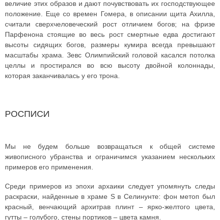
величие этих образов и дают почувствовать их господствующее
положение. Еще со времен Гомера, в описании щита Ахилла,
считали сверхчеловеческий рост отличием богов; на фризе
Парфенона стоящие во весь рост смертные едва достигают
высоты сидящих богов, размеры кумира всегда превышают
масштабы храма. Зевс Олимпийский головой касался потолка
целлы и простирался во всю высоту двойной колоннады,
которая заканчивалась у его трона.
РОСПИСИ
Мы не будем больше возвращаться к общей системе
живописного убранства и ограничимся указанием нескольких
примеров его применения.
Среди примеров из эпохи архаики следует упомянуть следы
раскраски, найденные в храме S в Селинунте: фон метоп был
красный, венчающий архитрав плинт – ярко-желтого цвета,
гутты – голубого, стены портиков – цвета камня.