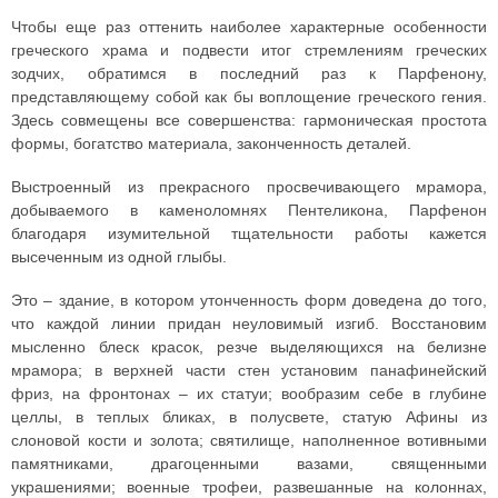
Чтобы еще раз оттенить наиболее характерные особенности
греческого храма и подвести итог стремлениям греческих
зодчих, обратимся в последний раз к Парфенону,
представляющему собой как бы воплощение греческого гения.
Здесь совмещены все совершенства: гармоническая простота
формы, богатство материала, законченность деталей.
Выстроенный из прекрасного просвечивающего мрамора,
добываемого в каменоломнях Пентеликона, Парфенон
благодаря изумительной тщательности работы кажется
высеченным из одной глыбы.
Это – здание, в котором утонченность форм доведена до того,
что каждой линии придан неуловимый изгиб. Восстановим
мысленно блеск красок, резче выделяющихся на белизне
мрамора; в верхней части стен установим панафинейский
фриз, на фронтонах – их статуи; вообразим себе в глубине
целлы, в теплых бликах, в полусвете, статую Афины из
слоновой кости и золота; святилище, наполненное вотивными
памятниками, драгоценными вазами, священными
украшениями; военные трофеи, развешанные на колоннах,