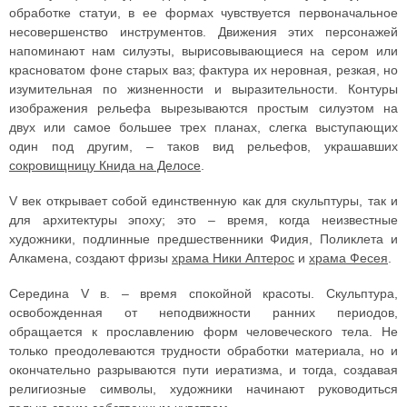
обработке статуи, в ее формах чувствуется первоначальное
несовершенство инструментов. Движения этих персонажей
напоминают нам силуэты, вырисовывающиеся на сером или
красноватом фоне старых ваз; фактура их неровная, резкая, но
изумительная по жизненности и выразительности. Контуры
изображения рельефа вырезываются простым силуэтом на
двух или самое большее трех планах, слегка выступающих
один под другим, – таков вид рельефов, украшавших
сокровищницу Книда на Делосе
.
V век открывает собой единственную как для скульптуры, так и
для архитектуры эпоху; это – время, когда неизвестные
художники, подлинные предшественники Фидия, Поликлета и
Алкамена, создают фризы
храма Ники Аптерос
и
храма Фесея
.
Середина V в. – время спокойной красоты. Скульптура,
освобожденная от неподвижности ранних периодов,
обращается к прославлению форм человеческого тела. Не
только преодолеваются трудности обработки материала, но и
окончательно разрываются пути иератизма, и тогда, создавая
религиозные символы, художники начинают руководиться