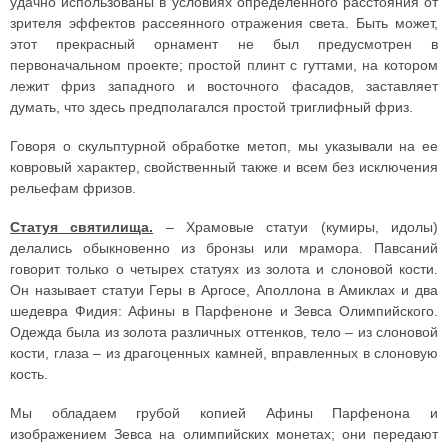
удачно использованы в условиях определенного расстояния от
зрителя эффектов рассеянного отражения света. Быть может,
этот прекрасный орнамент не был предусмотрен в
первоначальном проекте; простой плинт с гуттами, на котором
лежит фриз западного и восточного фасадов, заставляет
думать, что здесь предполагался простой триглифный фриз.
Говоря о скульптурной обработке метоп, мы указывали на ее
ковровый характер, свойственный также и всем без исключения
рельефам фризов.
Статуя святилища.
– Храмовые статуи (кумиры, идолы)
делались обыкновенно из бронзы или мрамора. Павсаний
говорит только о четырех статуях из золота и слоновой кости.
Он называет статуи Геры в Аргосе, Аполлона в Амиклах и два
шедевра Фидия: Афины в Парфеноне и Зевса Олимпийского.
Одежда была из золота различных оттенков, тело – из слоновой
кости, глаза – из драгоценных камней, вправленных в слоновую
кость.
Мы обладаем грубой копией Афины Парфенона и
изображением Зевса на олимпийских монетах; они передают