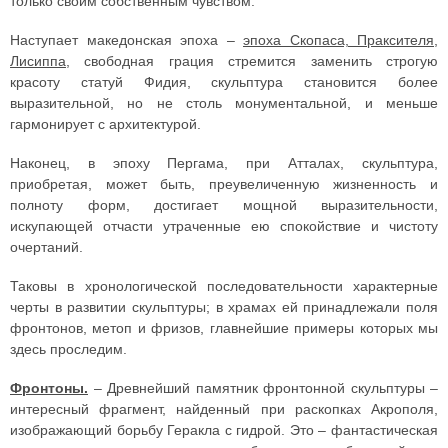
только своим собственным чувством.
Наступает македонская эпоха –
эпоха Скопаса, Праксителя,
Лисиппа
, свободная грация стремится заменить строгую
красоту статуй Фидия, скульптура становится более
выразительной, но не столь монументальной, и меньше
гармонирует с архитектурой.
Наконец, в эпоху Пергама, при Атталах, скульптура,
приобретая, может быть, преувеличенную жизненность и
полноту форм, достигает мощной выразительности,
искупающей отчасти утраченные ею спокойствие и чистоту
очертаний.
Таковы в хронологической последовательности характерные
черты в развитии скульптуры; в храмах ей принадлежали поля
фронтонов, метоп и фризов, главнейшие примеры которых мы
здесь проследим.
Фронтоны.
– Древнейший памятник фронтонной скульптуры –
интересный фрагмент, найденный при раскопках Акрополя,
изображающий борьбу Геракла с гидрой. Это – фантастическая