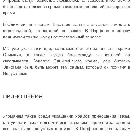
У греков статуя божества скрывалась за завесой, и ее можно
было видеть только во время внезапных появлений, на короткое
время.
В Олимпии, по словам Павсания, занавес опускался вместе с
перекладиной, на которой он висел. В Парфеноне завесу
поднимали так же, как у нас театральный занавес.
Мы уже указывали предполагаемое место занавеса в храме
Олимпии, а также глухую балюстраду, за которой он
складывался. Занавес Олимпийского храма, дар Антиоха
Эпифана, был, быть может, тем самым, который он похитил в
Иерусалиме.
ПРИНОШЕНИЯ
Упомянем также среди украшений храмов приношения: вазы,
статуи, вотивные стелы, которые ставились в целле и заполняли
все вплоть до наружных портиков. В Парфеноне хранились у