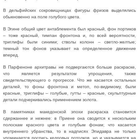
В дельфийских сокровищницах фигуры фризов выделялись
обыкновенно на поле голубого цвета.
В Эгине общий цвет антаблемента был красный, фон портиков
– тоже красный, тимпан фронтона и, по всей вероятности,
триглифы были синими; стволы колонн – светло-желтые;
темный тон фонов указывает на определенное движение
вперед.
В Парфеноне архитравы не подвергаются больше раскраске,
что является результатом упрощения, также
свидетельствующего о прогрессе. Что же касается остальных
деталей, то фоны фронтона и метоп, по-видимому, были
красные, триглифы – голубые, гутты – красные, скульптурные
детали подчеркивались применением золота.
В памятниках македонской эпохи раскраска становится
сдержаннее и нежнее: в Приене она сводится к нескольким
полоскам красного цвета и голубым фонам; что касается
внутреннего убранства, то в надписях Эпидавра не только
упоминается роспись кедровых потолков, но и указывается на