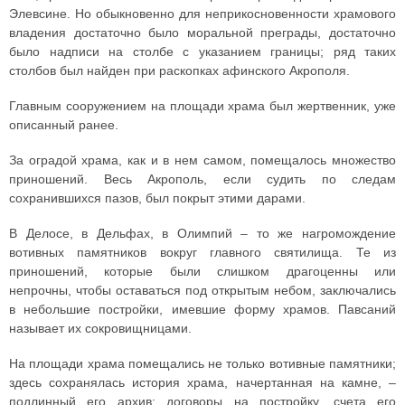
Элевсине. Но обыкновенно для неприкосновенности храмового
владения достаточно было моральной преграды, достаточно
было надписи на столбе с указанием границы; ряд таких
столбов был найден при раскопках афинского Акрополя.
Главным сооружением на площади храма был жертвенник, уже
описанный ранее.
За оградой храма, как и в нем самом, помещалось множество
приношений. Весь Акрополь, если судить по следам
сохранившихся пазов, был покрыт этими дарами.
В Делосе, в Дельфах, в Олимпий – то же нагромождение
вотивных памятников вокруг главного святилища. Те из
приношений, которые были слишком драгоценны или
непрочны, чтобы оставаться под открытым небом, заключались
в небольшие постройки, имевшие форму храмов. Павсаний
называет их сокровищницами.
На площади храма помещались не только вотивные памятники;
здесь сохранялась история храма, начертанная на камне, –
подлинный его архив: договоры на постройку, счета его