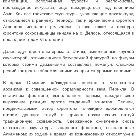
композиция, исполненная грубости и беспокойства,
произведение искусства, еще находящегося под влиянием
Азии. Как все греческие скульптуры, украшающие архитектуру,
относящиеся к раннему периоду, так и архаический фронтон
Акрополя исполнен рельефом. Такова также и фактура
фронтона сокровищницы книдян на о. Делосе, относящаяся к
последним годам VI столетия.
Далее идут фронтоны храма о. Эгины, выполненные круглой
скульптурой, отличающиеся безупречной фактурой, но фигуры
которых своими движениями составляют, пожалуй, слишком
резкий контраст с обрамляющими их архитектурными линиями.
В храме Олимпии наблюдается переход от угловатости
архаизма к совершенной соразмерности века Перикла. В
восточном фронтоне, выполненном первым, находит свое
выражение реакция против тенденций эгинетов. Пеоний,
предполагаемый автор фронтона, очевидно вдохновлялся
стилем древних статуй и придал позам своих статуй
традиционную скованность. Сдержанное оживление снова
охватывает скульптуры западного фронтона, выполненные
Алкаменом; их зодчий и время их возникновения относят уже к