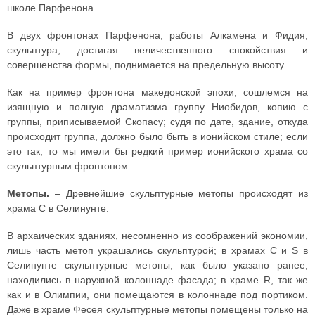
школе Парфенона.
В двух фронтонах Парфенона, работы Алкамена и Фидия,
скульптура, достигая величественного спокойствия и
совершенства формы, поднимается на предельную высоту.
Как на пример фронтона македонской эпохи, сошлемся на
изящную и полную драматизма группу Ниобидов, копию с
группы, приписываемой Скопасу; судя по дате, здание, откуда
происходит группа, должно было быть в ионийском стиле; если
это так, то мы имели бы редкий пример ионийского храма со
скульптурным фронтоном.
Метопы.
– Древнейшие скульптурные метопы происходят из
храма C в Селинунте.
В архаических зданиях, несомненно из соображений экономии,
лишь часть метоп украшались скульптурой; в храмах C и S в
Селинунте скульптурные метопы, как было указано ранее,
находились в наружной колоннаде фасада; в храме R, так же
как и в Олимпии, они помещаются в колоннаде под портиком.
Даже в храме Фесея скульптурные метопы помещены только на