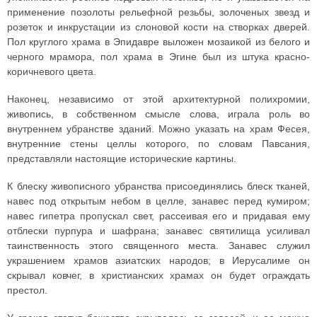
применение позолоты рельефной резьбы, золоченых звезд и
розеток и инкрустации из слоновой кости на створках дверей.
Пол круглого храма в Эпидавре выложен мозаикой из белого и
черного мрамора, пол храма в Эгине был из штука красно-
коричневого цвета.
Наконец, независимо от этой архитектурной полихромии,
живопись, в собственном смысле слова, играла роль во
внутреннем убранстве зданий. Можно указать на храм Фесея,
внутренние стены целлы которого, по словам Павсания,
представляли настоящие исторические картины.
К блеску живописного убранства присоединялись блеск тканей,
навес под открытым небом в целле, занавес перед кумиром;
навес гипетра пропускал свет, рассеивая его и придавая ему
отблески пурпура и шафрана; занавес святилища усиливал
таинственность этого священного места. Занавес служил
украшением храмов азиатских народов; в Иерусалиме он
скрывал ковчег, в христианских храмах он будет ограждать
престол.