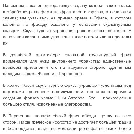
Напомним, наконец, декоративную задачу, которая заключалась
в обработке рельефами не фронтонов и фризов, а основания
здания; мы указывали на пример храма в Эфесе, в котором
колонны по фасаду охвачены у основания скульптурным
кольцом. Скульптурные украшения расположены не только у
основания колонн: ими украшены также цоколи или пьедесталы
их.
В дорийской архитектуре сплошной скульптурный фриз
применялся для нужд внутреннего убранства; единственные
примеры применения его на наружной стороне здания мы
находим в храме Фесея и в Парфеноне.
В храме Фесея скульптурные фризы украшают колоннады под
портиками пронаоса и постикума; они относятся ко времени
создания фризов храма Ники Аптерос. Это – произведения
большого стиля, исполненные благородства.
В Парфеноне панафинейский фриз обходит целлу со всех
сторон. Нигде греческое искусство не достигает большей грации
и благородства, нигде возможности рельефа не были более