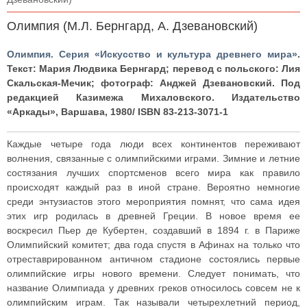
Олимпия (М.Л. Бернгард, А. Дзевановский)
Олимпия. Серия «Искусство и культура древнего мира»
.
Текст: Мария Людвика Бернгард; перевод с польского: Лия
Скальская-Мечик; фотограф: Анджей Дзевановский. Под
редакцией Казимежа Михаловского. Издательство
«Аркады», Варшава, 1980/ ISBN 83-213-3071-1
Каждые четыре года люди всех континентов переживают
волнения, связанные с олимпийскими играми. Зимние и летние
состязания лучших спортсменов всего мира как правило
происходят каждый раз в иной стране. Вероятно немногие
среди энтузиастов этого мероприятия помнят, что сама идея
этих игр родилась в древней Греции. В новое время ее
воскресил Пьер де Кубертен, создавший в 1894 г. в Париже
Олимпийский комитет; два года спустя в Афинах на только что
отреставрированном античном стадионе состоялись первые
олимпийские игры нового времени. Следует понимать, что
название Олимпиада у древних греков относилось совсем не к
олимпийским играм. Так называли четырехлетний период,