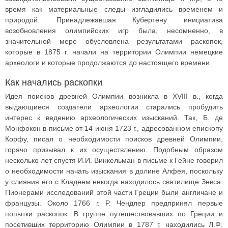
время как материальные следы изгладились временем и
природой. Принадлежавшая Кубертену инициатива
возобновления олимпийских игр была, несомненно, в
значительной мере обусловлена результатами раскопок,
которые в 1875 г. начали на территории Олимпии немецкие
археологи и которые продолжаются до настоящего времени.
Как начались раскопки
Идея поисков древней Олимпии возникла в XVIII в., когда
выдающиеся создатели археологии старались пробудить
интерес к ведению археологических изысканий. Так, Б. де
Монфокон в письме от 14 июня 1723 г., адресованном епископу
Корфу, писал о необходимости поисков древней Олимпии,
горячо призывал к их осуществлению. Подобным образом
несколько лет спустя И.И. Винкельман в письме к Гейне говорил
о необходимости начать изыскания в долине Алфея, поскольку
у слияния его с Кладеем некогда находилось святилище Зевса.
Пионерами исследований этой части Греции были англичане и
французы. Около 1766 г. Р. Чендлер предпринял первые
попытки раскопок. В группе путешествовавших по Греции и
посетивших территорию Олимпии в 1787 г. находились Л.Ф.