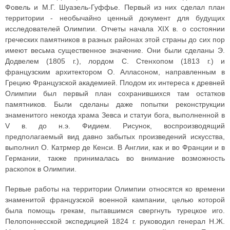
Фовель и М.Г. Шуазель-Гуффье. Первый из них сделал план
территории - необычайно ценный документ для будущих
исследователей Олимпии. Отчеты начала XIX в. о состоянии
греческих памятников в разных районах этой страны до сих пор
имеют весьма существенное значение. Они были сделаны Э.
Додвелем (1805 г.), лордом С. Стенхопом (1813 г.) и
французским архитектором О. Алласоном, направленным в
Грецию Французской академией. Плодом их интереса к древней
Олимпии был первый план сохранившихся там остатков
памятников. Были сделаны даже попытки реконструкции
знаменитого некогда храма Зевса и статуи бога, выполненной в
V в. до н.э. Фидием. Рисунок, воспроизводящий
предполагаемый вид давно забытых произведений искусства,
выполнил О. Катрмер де Кенси. В Англии, как и во Франции и в
Германии, также принималась во внимание возможность
раскопок в Олимпии.
Первые работы на территории Олимпии относятся ко времени
знаменитой французской военной кампании, целью которой
была помощь грекам, пытавшимся свергнуть турецкое иго.
Пелопоннесской экспедицией 1824 г. руководил генерал Н.Ж.