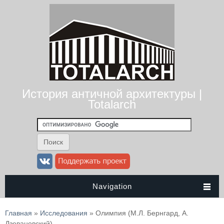
История античной архитектуры |
Totalarch
Navigation
Вы здесь
Главная
»
Исследования
» Олимпия (М.Л. Бернгард, А.
Дзевановский)