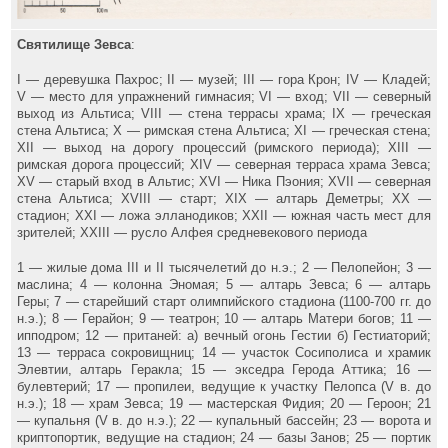
Святилище Зевса
:
I — деревушка Пахрос; II — музей; III — гора Крон; IV — Кладей;
V — место для упражнений гимнасия; VI — вход; VII — северный
выход из Альтиса; VIII — стена террасы храма; IX — греческая
стена Альтиса; X — римская стена Альтиса; XI — греческая стена;
XII — выход на дорогу процессий (римского периода); XIII —
римская дорога процессий; XIV — северная терраса храма Зевса;
XV — старый вход в Альтис; XVI — Ника Пэония; XVII — северная
стена Альтиса; XVIII — старт; XIX — алтарь Деметры; XX —
стадион; XXI — ложа элланодиков; XXII — южная часть мест для
зрителей; XXIII — русло Алфея средневекового периода
1 — жилые дома III и II тысячелетий до н.э.; 2 — Пелопейон; 3 —
маслина; 4 — колонна Эномая; 5 — алтарь Зевса; 6 — алтарь
Геры; 7 — старейший старт олимпийского стадиона (1100-700 гг. до
н.э.); 8 — Герайон; 9 — театрон; 10 — алтарь Матери богов; 11 —
ипподром; 12 — пританей: а) вечный огонь Гестии б) Гестиаторий;
13 — терраса сокровищниц; 14 — участок Сосиполиса и храмик
Элевтии, алтарь Геракла; 15 — экседра Герода Аттика; 16 —
булевтерий; 17 — пропилеи, ведущие к участку Пелопса (V в. до
н.э.); 18 — храм Зевса; 19 — мастерская Фидия; 20 — Героон; 21
— купальня (V в. до н.э.); 22 — купальный бассейн; 23 — ворота и
криптопортик, ведущие на стадион; 24 — базы Занов; 25 — портик