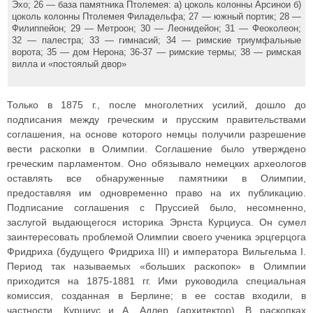
Эхо; 26 — база памятника Птолемея: а) цоколь колонны Арсинои б)
цоколь колонны Птолемея Филадельфа; 27 — южный портик; 28 —
Филиппейон; 29 — Метроон; 30 — Леонидейон; 31 — Феоколеон;
32 — палестра; 33 — гимнасий; 34 — римские триумфальные
ворота; 35 — дом Нерона; 36-37 — римские термы; 38 — римская
вилла и «постоялый двор»
Только в 1875 г., после многолетних усилий, дошло до
подписания между греческим и прусским правительствами
соглашения, на основе которого немцы получили разрешение
вести раскопки в Олимпии. Соглашение было утверждено
греческим парламентом. Оно обязывало немецких археологов
оставлять все обнаруженные памятники в Олимпии,
предоставляя им одновременно право на их публикацию.
Подписание соглашения с Пруссией было, несомненно,
заслугой выдающегося историка Эрнста Курциуса. Он сумел
заинтересовать проблемой Олимпии своего ученика эрцгерцога
Фридриха (будущего Фридриха III) и императора Вильгельма I.
Период так называемых «больших раскопок» в Олимпии
приходится на 1875-1881 гг. Ими руководила специальная
комиссия, созданная в Берлине; в ее состав входили, в
частности, Курциус и А. Адлер (архитектор). В раскопках