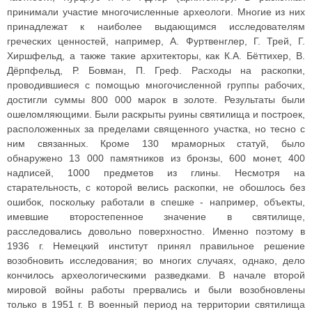
принимали участие многочисленные археологи. Многие из них
принадлежат к наиболее выдающимся исследователям
греческих ценностей, например, А. Фуртвенглер, Г. Трей, Г.
Хиршфельд, а также такие архитекторы, как К.А. Бёттихер, В.
Дёрпфельд, Р. Бовман, П. Греф. Расходы на раскопки,
проводившиеся с помощью многочисленной группы рабочих,
достигли суммы 800 000 марок в золоте. Результаты были
ошеломляющими. Были раскрыты руины святилища и построек,
расположенных за пределами священного участка, но тесно с
ним связанных. Кроме 130 мраморных статуй, было
обнаружено 13 000 памятников из бронзы, 600 монет, 400
надписей, 1000 предметов из глины. Несмотря на
старательность, с которой велись раскопки, не обошлось без
ошибок, поскольку работали в спешке - например, объекты,
имевшие второстепенное значение в святилище,
расследовались довольно поверхностно. Именно поэтому в
1936 г. Немецкий институт принял правильное решение
возобновить исследования; во многих случаях, однако, дело
кончилось археологическими разведками. В начале второй
мировой войны работы прервались и были возобновлены
только в 1951 г. В военный период на территории святилища