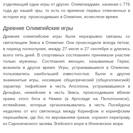
отделяющий одни игры от других. Олимпиадами, начиная с 776
года до нашей эры, то есть со времени первых отмеченных в
истории игр, происходивших в Олимпии, исчисляли время.
Древние Олимпийские игры
Древние олимпийские игры были неразрывно связаны со
святилищем Зевса в Олимпии. Они происходили всегда летом,
в период полнолуния, между 27 июля и 27 сентября и длились
всего пять дней. В спортивных состязаниях принимали участие
только мужчины. Состязания женщин, называемые Гереи,
возникли в другое время. Игры, устраивавшиеся в Олимпии,
пользовались наибольшей известностью. Были и другие
знаменитые игры, носившие общегреческий (общеэллинский)
характер: пифийские в честь Аполлона, устраивавшиеся в
Дельфах, немейские в честь Зевса, происходившие вблизи
храма этого бога в Немее (в Арголиде на Пелопоннесе),
истмийские, которые организовывались в честь Посейдона
недалеко от его святилища между Коринфом и коринфским
перешейком, где бог, по верованиям греков, охранял переправу
из Саронического залива Эгейского моря в Ионическое море.