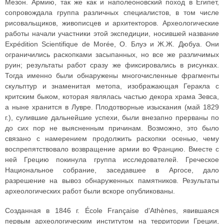
Мезон. Армию, так же как и наполеоновский поход в Египет,
сопровождала группа различных специалистов, в том числе
рисовальщиков, живописцев и архитекторов. Археологические
работы начали участники этой экспедиции, носившей название
Expédition Scientifique de Morée, О. Блуэ и Ж.Ж. Дюбуа. Они
ограничились раскопками засыпанных, но все же различимых
руин; результаты работ сразу же фиксировались в рисунках.
Тогда именно были обнаружены многочисленные фрагменты
скульптур и знаменитая метопа, изображающая Геракла с
критским быком, которая являлась частью декора храма Зевса,
а ныне хранится в Лувре. Плодотворные изыскания (май 1829
г.), сулившие дальнейшие успехи, были внезапно прерваны по
до сих пор не выясненным причинам. Возможно, это было
связано с намерением продолжить раскопки осенью, чему
воспрепятствовало возвращение армии во Францию. Вместе с
ней Грецию покинула группа исследователей. Греческое
Национальное собрание, заседавшее в Аргосе, дало
разрешение на вывоз обнаруженных памятников. Результаты
археологических работ были вскоре опубликованы.
Созданная в 1846 г. École Française d'Athènes, явившаяся
первым археологическим институтом на территории Греции,