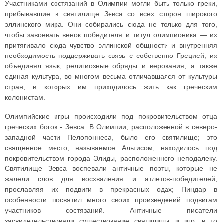
Участниками состязаний в Олимпии могли быть только греки,
прибывавшие в святилище Зевса со всех сторон широкого
эллинского мира. Они собирались сюда не только для того,
чтобы завоевать венок победителя и титул олимпионика — их
притягивало сюда чувство эллинской общности и внутренняя
необходимость поддерживать связь с собственно Грецией, их
объединял язык, религиозные обряды и верования, а также
единая культура, во многом весьма отличавшаяся от культуры
стран, в которых им приходилось жить как греческим
колонистам.
Олимпийские игры происходили под покровительством отца
греческих богов - Зевса. В Олимпии, расположенной в северо-
западной части Пелопоннеса, было его святилище; это
священное место, называемое Альтисом, находилось под
покровительством города Элиды, расположенного неподалеку.
Святилище Зевса воспевали античные поэты, которые не
жалели слов для восхваления и атлетов-победителей,
прославляя их подвиги в прекрасных одах; Пиндар в
особенности посвятил много своих произведений подвигам
участников состязаний. Античные писатели
засвидетельствовали существование святилища и игр, в то