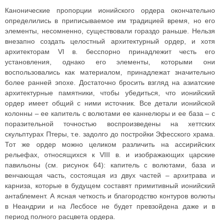
Канонические пропорции ионийского ордера окончательно
определились в приписываемое им традицией время, но его
элементы, несомненно, существовали гораздо раньше. Нельзя
внезапно создать целостный архитектурный ордер, и хотя
архитекторам VI в. бесспорно принадлежит честь его
установления, однако его элементы, которыми они
воспользовались как материалом, принадлежат значительно
более ранней эпохе. Достаточно бросить взгляд на азиатские
архитектурные памятники, чтобы убедиться, что ионийский
ордер имеет общий с ними источник. Все детали ионийской
колонны – ее капитель с волютами ее каннелюры и ее база – с
поразительной точностью воспроизведены на хеттских
скульптурах Птеры, т.е. задолго до постройки Эфесского храма.
Тот же ордер можно целиком различить на ассирийских
рельефах, относящихся к VIII в. и изображающих царские
павильоны (см. рисунок 64): капитель с волютами, база и
венчающая часть, состоящая из двух частей – архитрава и
карниза, которые в будущем составят примитивный ионийский
антаблемент. А ясная четкость и благородство контуров волюты
в Неандрии и на Лесбосе не будет превзойдена даже и в
период полного расцвета ордера.