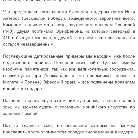
V в. представлен развалинами Акрополя: ордером храма Ники
Аптерос (Бескрылой победы), возведенного, вероятнее всего,
Кимоном в начале этого века; внутренним ордером Пропилей
(440); двумя портиками Эрехфейона, из которых северный в
410 г. был уже окончен, а другой в то время еще возводился и
остался незавершенным.
Последующие датированные примеры мы находим уже после
бедственного периода Пелопонесских войн. Тут мы имеем
изобилие памятников, так как все великолепные сооружения,
воздвигнутые при Александре и его преемниках: храмы в
Милете и Приене, Эфесский храм, – все подчинены правилам
ионийского ордера.
Наконец, в следующую затем римскую эпоху, в начале нашей
эры, мы можем судить о состоянии ионийского искусства по
зданиям Помпей.
Вот те главные вехи, на основании которых мы можем
проследить в хронологическом порядке видоизменения ордера.