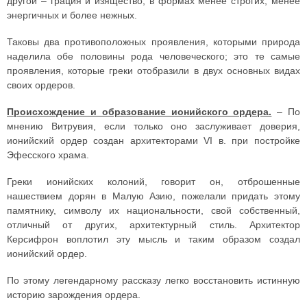
другой – грация и изящество, в формах менее строгих, менее
энергичных и более нежных.
Таковы два противоположных проявления, которыми природа
наделила обе половины рода человеческого; это те самые
проявления, которые греки отобразили в двух основных видах
своих ордеров.
Происхождение и образование ионийского ордера.
– По
мнению Витрувия, если только оно заслуживает доверия,
ионийский ордер создан архитекторами VI в. при постройке
Эфесского храма.
Греки ионийских колоний, говорит он, отброшенные
нашествием дорян в Малую Азию, пожелали придать этому
памятнику, символу их национальности, свой собственный,
отличный от других, архитектурный стиль. Архитектор
Керсифрон воплотил эту мысль и таким образом создал
ионийский ордер.
По этому легендарному рассказу легко восстановить истинную
историю зарождения ордера.