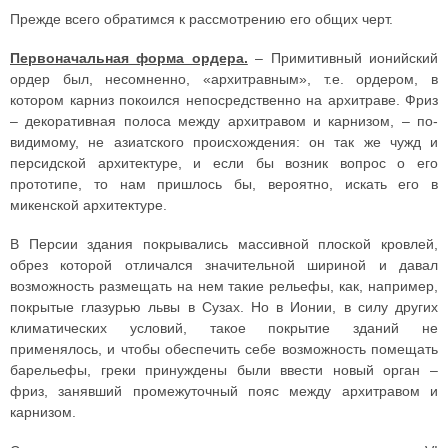
Прежде всего обратимся к рассмотрению его общих черт.
Первоначальная форма ордера.
– Примитивный ионийский
ордер был, несомненно, «архитравным», т.е. ордером, в
котором карниз покоился непосредственно на архитраве. Фриз
– декоративная полоса между архитравом и карнизом, – по-
видимому, не азиатского происхождения: он так же чужд и
персидской архитектуре, и если бы возник вопрос о его
прототипе, то нам пришлось бы, вероятно, искать его в
микенской архитектуре.
В Персии здания покрывались массивной плоской кровлей,
обрез которой отличался значительной шириной и давал
возможность размещать на нем такие рельефы, как, например,
покрытые глазурью львы в Сузах. Но в Ионии, в силу других
климатических условий, такое покрытие зданий не
применялось, и чтобы обеспечить себе возможность помещать
барельефы, греки принуждены были ввести новый орган –
фриз, занявший промежуточный пояс между архитравом и
карнизом.