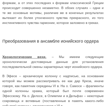
формам, а от этих последних к формам классической Греции
происходит совершенно незаметно. В обоих случаях – одни и
те же основные мотивы, различие же в конечных результатах
вытекает из более утонченного чувства прекрасного, из того
инстинктивного чувства гармонии, которое заложено в греках.
Преобразования в ансамбле ионийского ордера
Хронологические вехи.
– Мы имеем следующие
хронологически достоверные данные для установления
последовательной смены характерных черт ионийского ордера.
В Эфесе – архаическую колонну с надписью, на основании
которой мы можем рассматривать ее как дар Креза, иначе
говоря, как памятник середины VI в. На о. Самосе – фрагменты
одной колонны храма, который был почти современен
Эфесскому. На о. Делосе, в Олимпии и в Дельфах – некоторые
сокровища и вотивные (поставленные в память какого-либо
события) колонны, относящиеся к VI в.