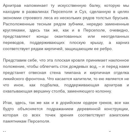
Архитрав напоминает ту искусственную балку, которую мы
находим в развалинах Персеполя и Суз, сделанную в целях
экономии строевого леса из нескольких рядов толстых брусьев.
Расположенные тесным рядом зубчики, нередко замененные
кругляками, здесь так же, как и в Персеполе, очевидно,
представляют концы окантованных или неотделанных
переводов, поддерживающих плоскую крышу, а карниз
соответствует рядам кирпичей, защищающим ее ребро.
Представим себе, что эта плоская кровля принимает наклонное
положение, чтобы облегчить сток дождевых вод, – и перед нами
предстанет отвесная стена тимпана и кирпичная отделка
ликийского фронтона. Что касается капители, то ею является не
что иное, как подбалка, поддерживающая архитрав и
охватывающая вершину столба, заменяющего колонну.
Итак, здесь, так же как и в дорийском ордере греков, все как
будто объясняется подражанием деревянной конструкции,
которая со всех точек зрения соответствует азиатским
памятникам Персеполя.