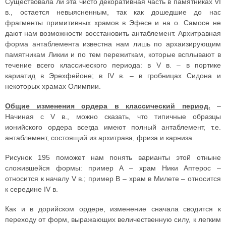
Существовала ли эта чисто декоративная часть в памятниках VI
в., остается невыясненным, так как дошедшие до нас
фрагменты примитивных храмов в Эфесе и на о. Самосе не
дают нам возможности восстановить антаблемент. Архитравная
форма антаблемента известна нам лишь по архаизирующим
памятникам Ликии и по тем пережиткам, которые всплывают в
течение всего классического периода: в V в. – в портике
кариатид в Эрехфейоне; в IV в. – в гробницах Сидона и
некоторых храмах Олимпии.
Общие изменения ордера в классический период.
–
Начиная с V в., можно сказать, что типичные образцы
ионийского ордера всегда имеют полный антаблемент, т.е.
антаблемент, состоящий из архитрава, фриза и карниза.
Рисунок 195 поможет нам понять варианты этой отныне
сложившейся формы: пример A – храм Ники Аптерос –
относится к началу V в.; пример B – храм в Милете – относится
к середине IV в.
Как и в дорийском ордере, изменение сначала сводится к
переходу от форм, выражающих величественную силу, к легким