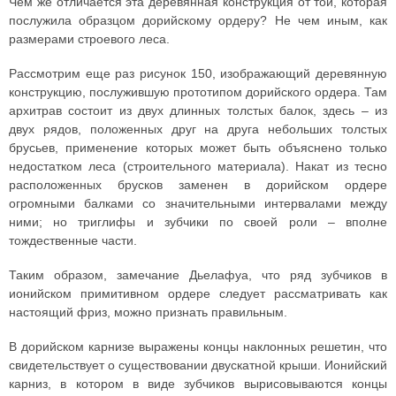
Чем же отличается эта деревянная конструкция от той, которая
послужила образцом дорийскому ордеру? Не чем иным, как
размерами строевого леса.
Рассмотрим еще раз рисунок 150, изображающий деревянную
конструкцию, послужившую прототипом дорийского ордера. Там
архитрав состоит из двух длинных толстых балок, здесь – из
двух рядов, положенных друг на друга небольших толстых
брусьев, применение которых может быть объяснено только
недостатком леса (строительного материала). Накат из тесно
расположенных брусков заменен в дорийском ордере
огромными балками со значительными интервалами между
ними; но триглифы и зубчики по своей роли – вполне
тождественные части.
Таким образом, замечание Дьелафуа, что ряд зубчиков в
ионийском примитивном ордере следует рассматривать как
настоящий фриз, можно признать правильным.
В дорийском карнизе выражены концы наклонных решетин, что
свидетельствует о существовании двускатной крыши. Ионийский
карниз, в котором в виде зубчиков вырисовываются концы