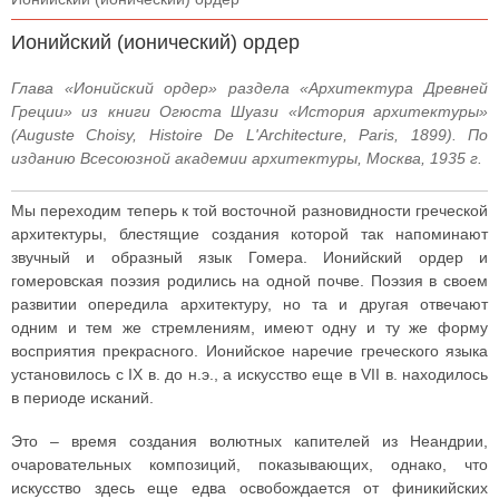
Ионийский (ионический) ордер
Глава «Ионийский ордер» раздела «Архитектура Древней
Греции» из книги Огюста Шуази «История архитектуры»
(Auguste Choisy, Histoire De L'Architecture, Paris, 1899). По
изданию Всесоюзной академии архитектуры, Москва, 1935 г.
Мы переходим теперь к той восточной разновидности греческой
архитектуры, блестящие создания которой так напоминают
звучный и образный язык Гомера. Ионийский ордер и
гомеровская поэзия родились на одной почве. Поэзия в своем
развитии опередила архитектуру, но та и другая отвечают
одним и тем же стремлениям, имеют одну и ту же форму
восприятия прекрасного. Ионийское наречие греческого языка
установилось с IX в. до н.э., а искусство еще в VII в. находилось
в периоде исканий.
Это – время создания волютных капителей из Неандрии,
очаровательных композиций, показывающих, однако, что
искусство здесь еще едва освобождается от финикийских