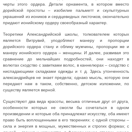
черты этого ордера. Детали орнамента, в котором вместо
дорийской простоты – изобилие пальметт и скульптурных
украшений из иоников и сердцевидных листочков, окончательно
придают ионийскому ордеру своеобразный характер.
Теоретики Александрийской школы, толкователем которых
является Витрувий, уподобляют манеру и пропорции
дорийского ордера стану и облику мужчины, пропорции же и
манеру ионийского ордера – женщины. И далее, развивая это
сравнение до мельчайших подробностей, они находят в
волютах сходство с завитками волос, в каннелюрах – сходство с
ниспадающими складками одежды и т. д. Здесь утонченность
александрийцев не знает предела; однако мысль, которую они
передают нам в таком, собственно, детском изложении, по
существу является верной.
Существуют два вида красоты, весьма отличные друг от друга,
особенности которых не смогли бы сочетаться в одном
произведении и которые оба принадлежат искусству, оба имеют
право быть воплощенными в его творениях: с одной стороны –
сила и энергия в мощных, мужественных и строгих формах; с