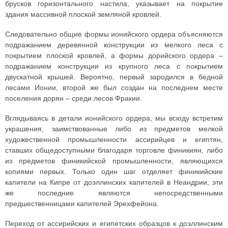
брусков горизонтального настила, указывает на покрытие
здания массивной плоской земляной кровлей.
Следовательно общие формы ионийского ордера объясняются
подражанием деревянной конструкции из мелкого леса с
покрытием плоской кровлей, а формы дорийского ордера –
подражанием конструкции из крупного леса с покрытием
двускатной крышей. Вероятно, первый зародился в бедной
лесами Ионии, второй же был создан на последнем месте
поселения дорян – среди лесов Фракии.
Вглядываясь в детали ионийского ордера, мы всюду встретим
украшения, заимствованные либо из предметов мелкой
художественной промышленности ассирийцев и египтян,
ставших общедоступными благодаря торговле финикиян, либо
из предметов финикийской промышленности, являющихся
копиями первых. Только один шаг отделяет финикийские
капители на Кипре от доэллинских капителей в Неандрии; эти
же последние являются непосредственными
предшественницами капителей Эрехфейона.
Переход от ассирийских и египетских образцов к доэллинским