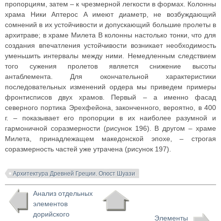
пропорциям, затем – к чрезмерной легкости в формах. Колонны
храма Ники Аптерос A имеют диаметр, не возбуждающий
сомнений в их устойчивости и допускающий большие пролеты в
архитраве; в храме Милета B колонны настолько тонки, что для
создания впечатления устойчивости возникает необходимость
уменьшить интервалы между ними. Немедленным следствием
того сужения пролетов является снижение высоты
антаблемента. Для окончательной характеристики
последовательных изменений ордера мы приведем примеры
фронтисписов двух храмов. Первый – а именно фасад
северного портика Эрехфейона, законченного, вероятно, в 400
г. – показывает его пропорции в их наиболее разумной и
гармоничной соразмерности (рисунок 196). В другом – храме
Милета, принадлежащем македонской эпохе, – строгая
соразмерность частей уже утрачена (рисунок 197).
Архитектура Древней Греции. Огюст Шуази
Анализ отдельных
элементов
дорийского
Элементы