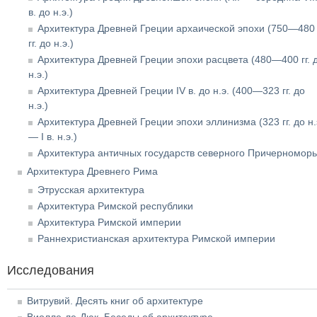
в. до н.э.)
Архитектура Древней Греции архаической эпохи (750—480
гг. до н.э.)
Архитектура Древней Греции эпохи расцвета (480—400 гг. 
н.э.)
Архитектура Древней Греции IV в. до н.э. (400—323 гг. до
н.э.)
Архитектура Древней Греции эпохи эллинизма (323 гг. до н.
— I в. н.э.)
Архитектура античных государств северного Причерномор
Архитектура Древнего Рима
Этрусская архитектура
Архитектура Римской республики
Архитектура Римской империи
Раннехристианская архитектура Римской империи
Исследования
Витрувий. Десять книг об архитектуре
Виолле-ле-Дюк. Беседы об архитектуре