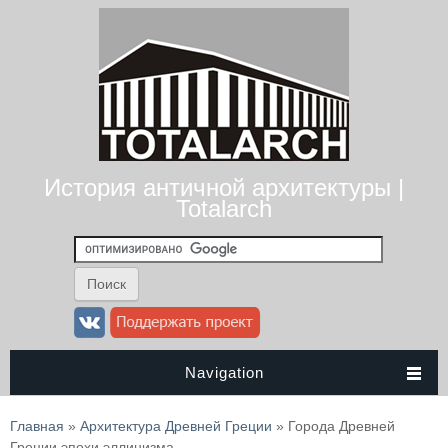
История античной архитектуры |
Totalarch
Navigation
Вы здесь
Главная
»
Архитектура Древней Греции
» Города Древней
Греции эпохи эллинизма