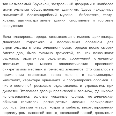
так называемый Брухейон, застроенный дворцами и наиболее
значительными общественными зданиями. Здесь находились
знаменитый Александрийский мусейон, библиотека, театр,
храмы, административные здания, спортивные и торговые
сооружения.
Если планировка города, связываемая с именем архитектора
Динократа Родосского и послужившая образцом для
строительства многих эллинистических городов после смерти
Александра, была типично греческой, то, как показывают
раскопки, архитектура отдельных сооружений отличается
типичным для многих эллинистических провинций
синкретизмом местных и греческих элементов. Это сказалось в
применении египетских типов колонн, в пальмовидных
капителях, характере орнамента и профилировке обломов. С
чисто восточной роскошью отделывались и украшались при
династии Птоломеев дворцы правителей и вельмож, где широко
использовались золотые чеканные фризы, металлическая
обшивка капителей, разноцветные мозаики, полихромная
роспись. Богатая утварь, ковры и мебель, инкрустированная
перламутром, слоновой костью, стеклянной пастой, дополняли