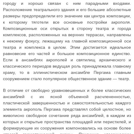
городу и хорошо связан с ним парадными входами.
Расположение театрального здания и его большие абсолютные
размеры предопределили его значение как центра композиции,
к которому тяготели все основные постройки акрополя.
Композиционные оси открытых в сторону театра и города
комплексов, расположенных на верхних террасах, направлены
к некоему фокусу, лежащему на главной композиционной оси
театра и комплекса в целом. Этим достигается идеальное
равновесие его частей и большое композиционное единство.
Если в ансамблях акрополей и святилищ архаического и
классического периодов ведущая роль принадлежала главному
храму, то в эллинистическом ансамбле Пергама главным
сооружением стало популярное общественное здание — театр.
В отличие от свободно уравновешенных и более классических
ансамблей с их ясной объемной расчлененностью,
пластической завершенностью и самостоятельностью каждого
элемента акрополь Пергама представлял собой целостное, но
живописно свободное сочетание ряда ансамблей, в каждом из
которых и открытые пространства площадей или перистилей, и
формирующие их сооружения компоновались на основе более