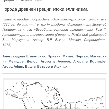
Города Древней Греции эпохи эллинизма
Глава «Города» подраздела «Архитектура эпохи эллинизма
(323 гг. до н.э. — I в. н.э.)» раздела «Архитектура Древней
Греции» из книги «Всеобщая история архитектуры. Том II.
Архитектура античного мира (Греция и Рим)» под редакцией
В.Ф. Маркузона. Автор: В.Е. Быков (Москва, Стройиздат,
1973)
Александрия Египетская
.
Приена
.
Милет
.
Пергам
.
Магнесия
на Меандре
.
Делос
.
Агора в Ассосе
.
Агора в Коринфе
.
Агора Афин
.
Башня Ветров в Афинах​