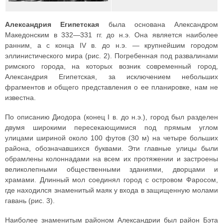
Александрия Египетская
была основана Александром
Македонским в 332—331 гг. до н.э. Она является наиболее
ранним, а с конца IV в. до н.э. — крупнейшим городом
эллинистического мира (рис. 2). Погребенная под развалинами
римского города, на которых возник современный город,
Александрия Египетская, за исключением небольших
фрагментов и общего представления о ее планировке, нам не
известна.
По описанию Диодора (конец I в. до н.э.), город был разделен
двумя широкими пересекающимися под прямым углом
улицами шириной около 100 футов (30 м) на четыре больших
района, обозначавшихся буквами. Эти главные улицы были
обрамлены колоннадами на всем их протяжении и застроены
великолепными общественными зданиями, дворцами и
храмами. Длинный мол соединял город с островом Фаросом,
где находился знаменитый маяк у входа в защищенную молами
гавань (рис. 3).
Наиболее знаменитым районом Александрии был район Бэта