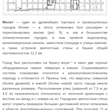
Милет
— один из древнейших торговых и промышленных
городов Ионии — в эпоху эллинизма был расширен и
перепланирован заново (рис. 9), и, как в большинстве
эллинистических городов, в нем провели водопровод,
канализационные каналы, замостили площади и улицы камнем,
а также устроили крепостные стены и башни общей
протяженностью 11,2 км.
Город был расположен на берегу моря * и имел две хорошо
оборудованные гавани: северную и южную. Сохранившаяся
система планировки относится к раннеэллинистическому
периоду и отличается от Приены тем, что кварталы северной
(более древней) и южной (более новой) части города имели
различные размеры. Расположение улиц (шириной от 7,5 м до
4,5 м) незначительно отклонялось от типичной ориентации с
востока на запад и с севера на юг. Городские крепостные стены
могут служить примером больших достижений эпохи эллинизма
в области фортификационных сооружений. При толщине 11 м