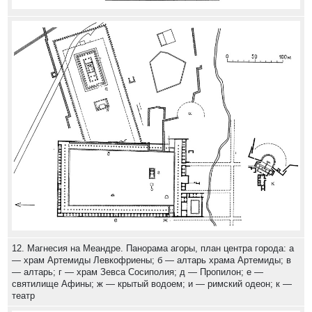
12. Магнесия на Меандре. Панорама агоры, план центра города: а
— храм Артемиды Левкофриены; б — алтарь храма Артемиды; в
— алтарь; г — храм Зевса Сосиполия; д — Пропилон; е —
святилище Афины; ж — крытый водоем; и — римский одеон; к —
театр