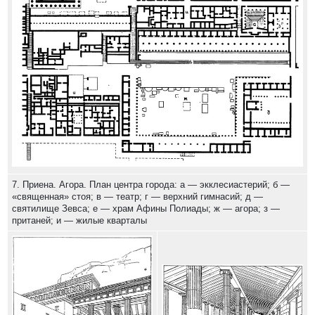
7. Приена. Агора. План центра города: а — экклесиастерий; б —
«священная» стоя; в — театр; г — верхний гимнасий; д —
святилище Зевса; е — храм Афины Полиады; ж — агора; з —
пританей; и — жилые кварталы