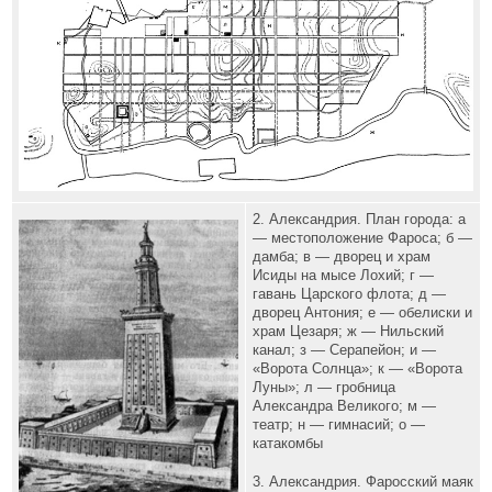
2. Александрия. План города: а
— местоположение Фароса; б —
дамба; в — дворец и храм
Исиды на мысе Лохий; г —
гавань Царского флота; д —
дворец Антония; е — обелиски и
храм Цезаря; ж — Нильский
канал; з — Серапейон; и —
«Ворота Солнца»; к — «Ворота
Луны»; л — гробница
Александра Великого; м —
театр; н — гимнасий; о —
катакомбы
3. Александрия. Фаросский маяк