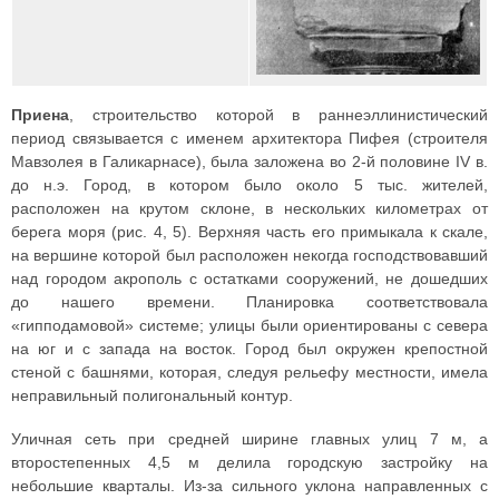
Приена
, строительство которой в раннеэллинистический
период связывается с именем архитектора Пифея (строителя
Мавзолея в Галикарнасе), была заложена во 2-й половине IV в.
до н.э. Город, в котором было около 5 тыс. жителей,
расположен на крутом склоне, в нескольких километрах от
берега моря (рис. 4, 5). Верхняя часть его примыкала к скале,
на вершине которой был расположен некогда господствовавший
над городом акрополь с остатками сооружений, не дошедших
до нашего времени. Планировка соответствовала
«гипподамовой» системе; улицы были ориентированы с севера
на юг и с запада на восток. Город был окружен крепостной
стеной с башнями, которая, следуя рельефу местности, имела
неправильный полигональный контур.
Уличная сеть при средней ширине главных улиц 7 м, а
второстепенных 4,5 м делила городскую застройку на
небольшие кварталы. Из-за сильного уклона направленных с