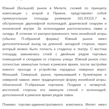
Южный (Большой) рынок в Милете, схожий по принципу
композиции с агорой в Приене, представляет собой
прямоугольную площадь размером 161,5X115,7 м,
обстроенную двухнефной колоннадой, дорической снаружи и
ионической внутри. За колоннадами располагались лавки и
склады. В отличие от распространенного типа ионийской агоры
(обычно П-образной формы) Южный рынок имел
дополнительный въезд на длинной, западной стороне, через
который можно было попасть к стадиону и театру. С востока
площадь замыкалась стоей с двойным рядом торговых
помещений и складами со стороны улицы. Южный рынок стал
полностью замкнутым только в римское время, после застройки
южного прохода и устройства парадных северных ворот.
Меньший, Северный, рынок, примыкавший к булевтерию и
северной гавани, имел традиционную форму ионийской агоры,
обнесенной П-образным портиком. Позднее с четвертой,
восточной, стороны его замкнули стеной с колоннадой,
дополненной в римское время рядом лавок.
Помимо торгово-административного комплекса Милет имел