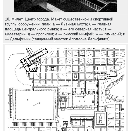
10. Милет. Центр города. Макет общественной и спортивной
группы сооружений, план: а — Львиная бухта; б — главная
площадь центрального рынка; в — его северная часть; г —
булевтерий; д — пропилеи; е — римский нимфей; ж — гимнасий; и
— Дельфиний (священный участок Аполлона Дельфиния)