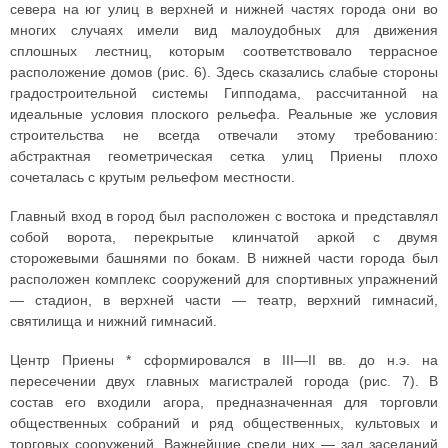
севера на юг улиц в верхней и нижней частях города они во
многих случаях имели вид малоудобных для движения
сплошных лестниц, которым соответствовало террасное
расположение домов (рис. 6). Здесь сказались слабые стороны
градостроительной системы Гипподама, рассчитанной на
идеальные условия плоского рельефа. Реальные же условия
строительства не всегда отвечали этому требованию:
абстрактная геометрическая сетка улиц Приены плохо
сочеталась с крутым рельефом местности.
Главный вход в город был расположен с востока и представлял
собой ворота, перекрытые клинчатой аркой с двумя
сторожевыми башнями по бокам. В нижней части города был
расположен комплекс сооружений для спортивных упражнений
— стадион, в верхней части — театр, верхний гимнасий,
святилища и нижний гимнасий.
Центр Приены * сформировался в III—II вв. до н.э. на
пересечении двух главных магистралей города (рис. 7). В
состав его входили агора, предназначенная для торговли
общественных собраний и ряд общественных, культовых и
торговых сооружений. Важнейшие среди них — зал заседаний