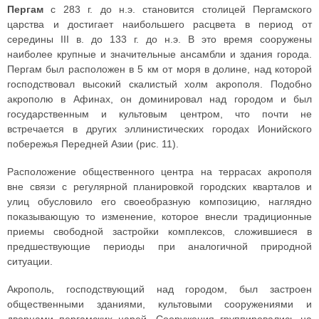
Пергам
с 283 г. до н.э. становится столицей Пергамского
царства и достигает наибольшего расцвета в период от
середины III в. до 133 г. до н.э. В это время сооружены
наиболее крупные и значительные ансамбли и здания города.
Пергам был расположен в 5 км от моря в долине, над которой
господствовал высокий скалистый холм акрополя. Подобно
акрополю в Афинах, он доминировал над городом и был
государственным и культовым центром, что почти не
встречается в других эллинистических городах Ионийского
побережья Передней Азии (рис. 11).
Расположение общественного центра на террасах акрополя
вне связи с регулярной планировкой городских кварталов и
улиц обусловило его своеобразную композицию, наглядно
показывающую то изменение, которое внесли традиционные
приемы свободной застройки комплексов, сложившиеся в
предшествующие периоды при аналогичной природной
ситуации.
Акрополь, господствующий над городом, был застроен
общественными зданиями, культовыми сооружениями и