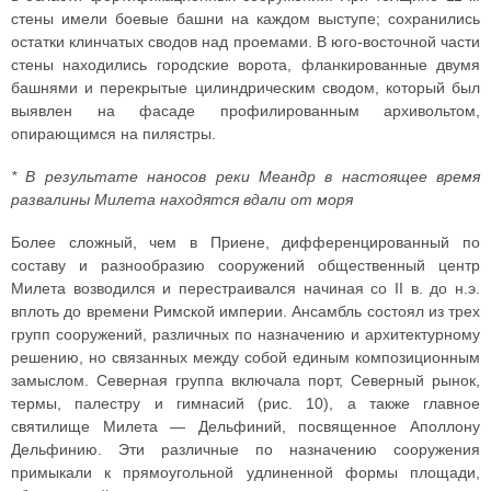
стены имели боевые башни на каждом выступе; сохранились
остатки клинчатых сводов над проемами. В юго-восточной части
стены находились городские ворота, фланкированные двумя
башнями и перекрытые цилиндрическим сводом, который был
выявлен на фасаде профилированным архивольтом,
опирающимся на пилястры.
* В результате наносов реки Меандр в настоящее время
развалины Милета находятся вдали от моря
Более сложный, чем в Приене, дифференцированный по
составу и разнообразию сооружений общественный центр
Милета возводился и перестраивался начиная со II в. до н.э.
вплоть до времени Римской империи. Ансамбль состоял из трех
групп сооружений, различных по назначению и архитектурному
решению, но связанных между собой единым композиционным
замыслом. Северная группа включала порт, Северный рынок,
термы, палестру и гимнасий (рис. 10), а также главное
святилище Милета — Дельфиний, посвященное Аполлону
Дельфинию. Эти различные по назначению сооружения
примыкали к прямоугольной удлиненной формы площади,