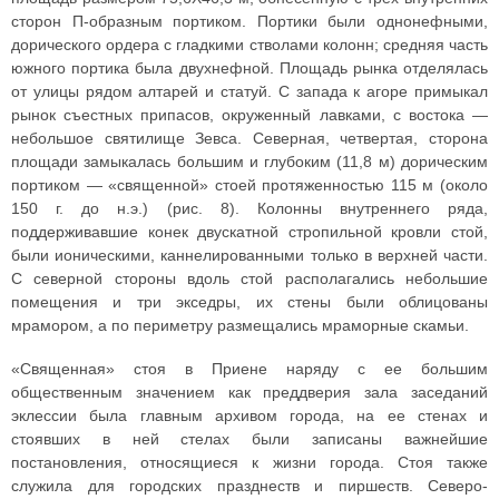
сторон П-образным портиком. Портики были однонефными,
дорического ордера с гладкими стволами колонн; средняя часть
южного портика была двухнефной. Площадь рынка отделялась
от улицы рядом алтарей и статуй. С запада к агоре примыкал
рынок съестных припасов, окруженный лавками, с востока —
небольшое святилище Зевса. Северная, четвертая, сторона
площади замыкалась большим и глубоким (11,8 м) дорическим
портиком — «священной» стоей протяженностью 115 м (около
150 г. до н.э.) (рис. 8). Колонны внутреннего ряда,
поддерживавшие конек двускатной стропильной кровли стой,
были ионическими, каннелированными только в верхней части.
С северной стороны вдоль стой располагались небольшие
помещения и три экседры, их стены были облицованы
мрамором, а по периметру размещались мраморные скамьи.
«Священная» стоя в Приене наряду с ее большим
общественным значением как преддверия зала заседаний
эклессии была главным архивом города, на ее стенах и
стоявших в ней стелах были записаны важнейшие
постановления, относящиеся к жизни города. Стоя также
служила для городских празднеств и пиршеств. Северо-