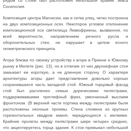
рядом со стоей был расположен небольшой храмик Зевса
Сосиполия.
Композиция центра Магнесии, как и сетка улиц, четко построена
на двух композиционных осях. Некоторое угловое отклонение
композиционной оси святилища Левкофриены, вызванное, по
всей вероятности, направлением речного русла и
оборонительных стен, не нарушает в целом ясного
геометрического принципа.
Агора близка по своему устройству к агоре в Приене и Южному
рынку в Милете (рис. 13), но в отличие от них двухнефная стоя
замыкает ее короткую, а не длинную сторону. О характере
архитектуры агоры дает представление довольно хорошо
сохранившаяся часть западной стой. Южный торцовый фасад
стой был расчленен семью дорическими пилястрами,
поддерживавшими триглифный фриз, увенчанный высоким
фронтоном. (В верхней части портика между пилястрами были
расположены оконные проемы. Стена сложена из крупных
горизонтальных квадров камня, чередующихся с мелкими.
Крайние пролеты между пилястрами шире четырех средних,
что акцентируетесь торца здания. К стое примыкал небольшой