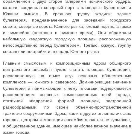
обрамленной с двух сторон галереями ионического ордера,
которая соединяла северный порт с площадью булевтерия и
Южным рынком. В среднюю группу входили: здание
булевтерия, предназначенное для заседаний городского
совета, северные ворота Южного рынка, южный портик, а также
и нимфейон (построен в римское время). Они обрамляли
небольшую квадратную городскую площадь, расположенную
непосредственно перед булевтерием. Третью, южную, группу
составляли постройки и площадь Южного рынка.
Главным смысловым и композиционным ядром обширного
центрального ансамбля нужно считать площадь булевтерия,
расположенную на стыке двух основных общественных
комплексов — южного и северного. Доминирующее значение
булевтерия и примыкающей к нему площади подчеркивается
расположением основных композиционных осей города,
статичной квадратной формой площади, застроенной
разнообразными по своей объемно-пространственной
трактовке сооружениями. Здесь, как и в других эллинистических
городах, центром композиции ансамбля является не культовое,
а общественное здание, имеющее наиболее важное значение в
жизни города.