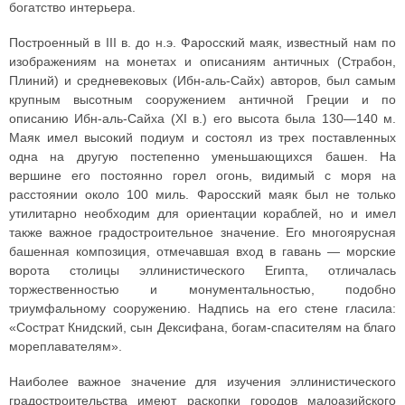
богатство интерьера.
Построенный в III в. до н.э. Фаросский маяк, известный нам по
изображениям на монетах и описаниям античных (Страбон,
Плиний) и средневековых (Ибн-аль-Сайх) авторов, был самым
крупным высотным сооружением античной Греции и по
описанию Ибн-аль-Сайха (XI в.) его высота была 130—140 м.
Маяк имел высокий подиум и состоял из трех поставленных
одна на другую постепенно уменьшающихся башен. На
вершине его постоянно горел огонь, видимый с моря на
расстоянии около 100 миль. Фаросский маяк был не только
утилитарно необходим для ориентации кораблей, но и имел
также важное градостроительное значение. Его многоярусная
башенная композиция, отмечавшая вход в гавань — морские
ворота столицы эллинистического Египта, отличалась
торжественностью и монументальностью, подобно
триумфальному сооружению. Надпись на его стене гласила:
«Сострат Книдский, сын Дексифана, богам-спасителям на благо
мореплавателям».
Наиболее важное значение для изучения эллинистического
градостроительства имеют раскопки городов малоазийского