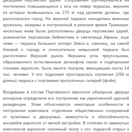
дворцами пергамских царей. Сооружения группировались на
постепенно повышающихся с юга на север террасах, верхняя
из которых возвышалась на 270 м над уровнем долины, где
располагался город. На верхней террасе находились военные
арсеналы, казармы и построенный в римское время Траянеум;
несколько ниже были расположены дворцы пергамских царей,
знаменитая пергамская библиотека и святилище Афины, еще
ниже — терраса большого алтаря Зевса и, наконец, на самой
близкой к городу и относительно невысокой террасе был
расположен Верхний рынок. Вершина угла треугольника,
образованного естественным рельефом скалы и подпорными
стенами акрополя, была занята театром, вмещавшим около 14
тыс. человек. У его подножия простиралась огромная (250 м
длины) терраса с портиками прогулочных галерей (фойе).
Входившие в состав Пергамского акрополя обширные дворцы
монархов определили его построение как укрепленной царской
резиденции. Этим объясняются некоторые особенности в
построении комплекса: отделение общественных сооружений
от культовых и дворцовых, замкнутость и обособленность
ансамбля акрополя от жилой застройки. В отличие от замкнутых
комплексов акрополя огромный театр с его террасой открыт к