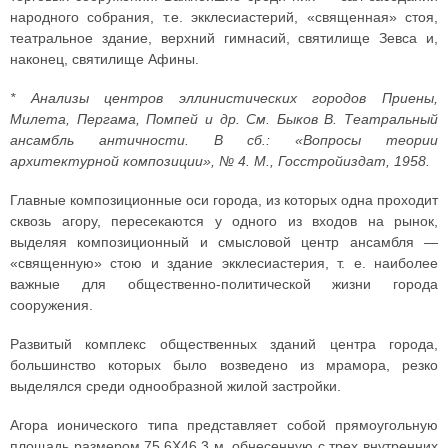
народного собрания, т.е. экклесиастерий, «священная» стоя,
театральное здание, верхний гимнасий, святилище Зевса и,
наконец, святилище Афины.
* Анализы центров эллинистических городов Приены,
Милета, Пергама, Помпей и др. См. Быков В. Театральный
ансамбль античности. В сб.: «Вопросы теории
архитектурной композиции», № 4. М., Госстройиздат, 1958.
Главные композиционные оси города, из которых одна проходит
сквозь агору, пересекаются у одного из входов на рынок,
выделяя композиционный и смысловой центр ансамбля —
«священную» стою и здание экклесиастерия, т. е. наиболее
важные для общественно-политической жизни города
сооружения.
Развитый комплекс общественных зданий центра города,
большинство которых было возведено из мрамора, резко
выделялся среди однообразной жилой застройки.
Агора ионического типа представляет собой прямоугольную
площадь размером 75,6X46,3 м, обнесенную с трех внутренних