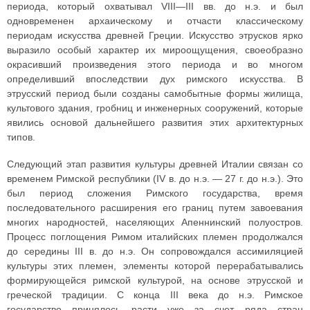
периода, который охватывал VIII—III вв. до н.э. и был
одновременен архаическому и отчасти классическому
периодам искусства древней Греции. Искусство этрусков ярко
выразило особый характер их мироощущения, своеобразно
окрасивший произведения этого периода и во многом
определивший впоследствии дух римского искусства. В
этрусский период были созданы самобытные формы жилища,
культового здания, гробниц и инженерных сооружений, которые
явились основой дальнейшего развития этих архитектурных
типов.
Следующий этап развития культуры древней Италии связан со
временем Римской республики (IV в. до н.э. — 27 г. до н.э.). Это
был период сложения Римского государства, время
последовательного расширения его границ путем завоевания
многих народностей, населяющих Апеннинский полуостров.
Процесс поглощения Римом италийских племен продолжался
до середины III в. до н.э. Он сопровождался ассимиляцией
культуры этих племен, элементы которой перерабатывались
формирующейся римской культурой, на основе этрусской и
греческой традиции. С конца III века до н.э. Римское
государство принялось расти уже за счет ряда стран