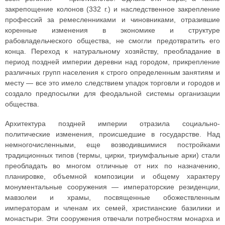
закрепощение колонов (332 г.) и наследственное закрепление
профессий за ремесленниками и чиновниками, отразившие
коренные изменения в экономике и структуре
рабовладельческого общества, не смогли предотвратить его
конца. Переход к натуральному хозяйству, преобладание в
период поздней империи деревни над городом, прикрепление
различных групп населения к строго определенным занятиям и
месту — все это имело следствием упадок торговли и городов и
создало предпосылки для феодальной системы организации
общества.
Архитектура поздней империи отразила социально-
политические изменения, происшедшие в государстве. Над
немногочисленными, еще возводившимися постройками
традиционных типов (термы, цирки, триумфальные арки) стали
преобладать во многом отличные от них по назначению,
планировке, объемной композиции и общему характеру
монументальные сооружения — императорские резиденции,
мавзолеи и храмы, посвященные обожествленным
императорам и членам их семей, христианские базилики и
монастыри. Эти сооружения отвечали потребностям монарха и