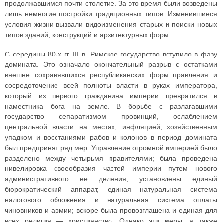
продолжавшимся почти столетие. За это время были возведены
лишь немногие постройки традиционных типов. Изменившиеся
условия жизни вызвали видоизменения старых и поиски новых
типов зданий, конструкций и архитектурных форм.
С середины 80-х гг. III в. Римское государство вступило в фазу
домината. Это означало окончательный разрыв с остатками
внешне сохранявшихся республиканских форм правления и
сосредоточение всей полноты власти в руках императора,
который из первого гражданина империи превратился в
наместника бога на земле. В борьбе с разлагавшими
государство сепаратизмом провинций, ослаблением
центральной власти на местах, инфляцией, хозяйственным
упадком и восстаниями рабов и колонов в период домината
был предпринят ряд мер. Управление огромной империей было
разделено между четырьмя правителями; была проведена
нивелировка своеобразия частей империи путем нового
административного ее деления; установлены единый
бюрократический аппарат, единая натуральная система
налогового обложения и натуральная система оплаты
чиновников и армии; вскоре была провозглашена и единая для
всех религия — христианство. Однако эти меры, а также