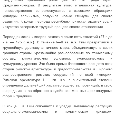
Средиземноморья. В результате этого италийская культура,
непосредственно соприкоснувшись с высокими образцами
культуры эллинизма, получила новые стимулы для своего
развития. К концу периода республики римская архитектура и
искусство завершили трудный процесс своего становления.
Период римской империи захватил почти пять столетий (27 г. до
н.э. — 475 г. н.э.). В течение I—II вв. н.э. Рим превратился в
крупнейшую державу античного мира, объединившую в своих
границах страны, чрезвычайно разнообразные по этническому
составу, климатическим условиям, экономическому и
культурному уровню. Это было время блестящего расцвета всех
сторон римской архитектуры и градостроительства и широкого
распространения римских сооружений по всей империи.
Римская архитектура I—II вв. н.э. в значительной степени
определила дальнейший характер зодчества провинций, в свою
очередь испытав обратное воздействие местных архитектурных
форм и традиций.
С конца II в. Рим склоняется к упадку, вызванному растущим
социально-экономическим и политическим кризисом,