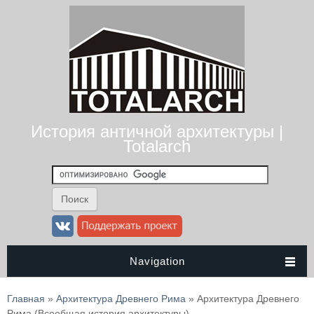
История античной архитектуры |
Totalarch
Navigation
Вы здесь
Главная
»
Архитектура Древнего Рима
» Архитектура Древнего
Рима (Всеобщая история архитектуры)