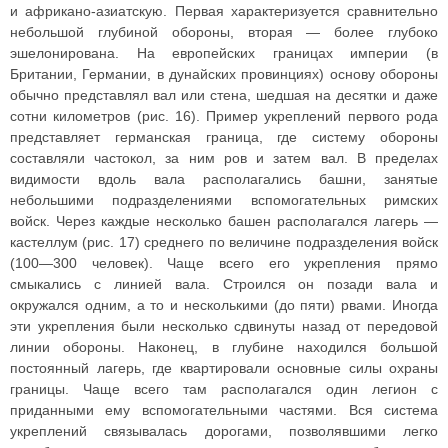
и африкано-азиатскую. Первая характеризуется сравнительно
небольшой глубиной обороны, вторая — более глубоко
эшелонирована. На европейских границах империи (в
Британии, Германии, в дунайских провинциях) основу обороны
обычно представлял вал или стена, шедшая на десятки и даже
сотни километров (рис. 16). Пример укреплений первого рода
представляет германская граница, где систему обороны
составляли частокол, за ним ров и затем вал. В пределах
видимости вдоль вала располагались башни, занятые
небольшими подразделениями вспомогательных римских
войск. Через каждые несколько башен располагался лагерь —
кастеллум (рис. 17) среднего по величине подразделения войск
(100—300 человек). Чаще всего его укрепления прямо
смыкались с линией вала. Строился он позади вала и
окружался одним, а то и несколькими (до пяти) рвами. Иногда
эти укрепления были несколько сдвинуты назад от передовой
линии обороны. Наконец, в глубине находился большой
постоянный лагерь, где квартировали основные силы охраны
границы. Чаще всего там располагался один легион с
приданными ему вспомогательными частями. Вся система
укреплений связывалась дорогами, позволявшими легко