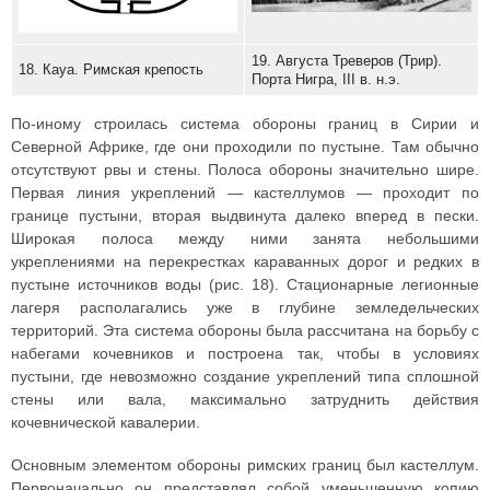
19. Августа Треверов (Трир).
18. Кауа. Римская крепость
Порта Нигра, III в. н.э.
По-иному строилась система обороны границ в Сирии и
Северной Африке, где они проходили по пустыне. Там обычно
отсутствуют рвы и стены. Полоса обороны значительно шире.
Первая линия укреплений — кастеллумов — проходит по
границе пустыни, вторая выдвинута далеко вперед в пески.
Широкая полоса между ними занята небольшими
укреплениями на перекрестках караванных дорог и редких в
пустыне источников воды (рис. 18). Стационарные легионные
лагеря располагались уже в глубине земледельческих
территорий. Эта система обороны была рассчитана на борьбу с
набегами кочевников и построена так, чтобы в условиях
пустыни, где невозможно создание укреплений типа сплошной
стены или вала, максимально затруднить действия
кочевнической кавалерии.
Основным элементом обороны римских границ был кастеллум.
Первоначально он представлял собой уменьшенную копию