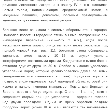
римского легионного лагеря, а к началу IV в. н.э. сменился
новым типом, напоминающим средневековый замок, с
мощными башнями, донжоном, большим прямоугольным
зданием, окружающим внутренний дворик.
Большое место занимали в системе обороны стены городов.
Наиболее известны городские стены в Риме, построенные при
императоре Аврелиане (270—275 гг. н.э.), когда после
нескольких веков мира столица империи вновь оказалась под
прямой угрозой (см. рис. 11). Бетонная стена облицована
кирпичом, имеет высоту 10—15 м, внутри усилена
контрфорсами, связанными арками. Квадратные в плане башни
отстояли друг от друга на 30 м. Особое внимание уделялось
укреплению ворот, которые фланкировались двумя башнями
(квадратными или овальными в плане). Городские ворота в
позднюю эпоху утрачивают свой нарядный облик, который они
имели в начале империи (например, Порта деи Борсари в
Вероне, ворота в Августодуне, совр. Отэне — I в. н.э.), хотя и
сохраняют старый принцип устройства — ордерная галерея
над двумя проездами. Одним из ярких образцов поздних
городских ворот (конец III в. н.э.) являются так называемые