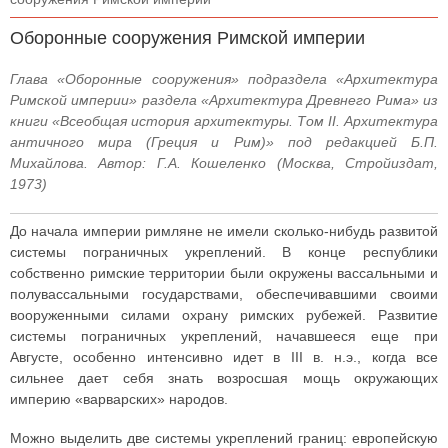
Оборонные сооружения Римской империи
Глава «Оборонные сооружения» подраздела «Архитектура
Римской империи» раздела «Архитектура Древнего Рима» из
книги «Всеобщая история архитектуры. Том II. Архитектура
античного мира (Греция и Рим)» под редакцией Б.П.
Михайлова. Автор: Г.А. Кошеленко (Москва, Стройиздат,
1973)
До начала империи римляне не имели сколько-нибудь развитой
системы пограничных укреплений. В конце республики
собственно римские территории были окружены вассальными и
полувассальными государствами, обеспечивавшими своими
вооруженными силами охрану римских рубежей. Развитие
системы пограничных укреплений, начавшееся еще при
Августе, особенно интенсивно идет в III в. н.э., когда все
сильнее дает себя знать возросшая мощь окружающих
империю «варварских» народов.
Можно выделить две системы укреплений границ: европейскую