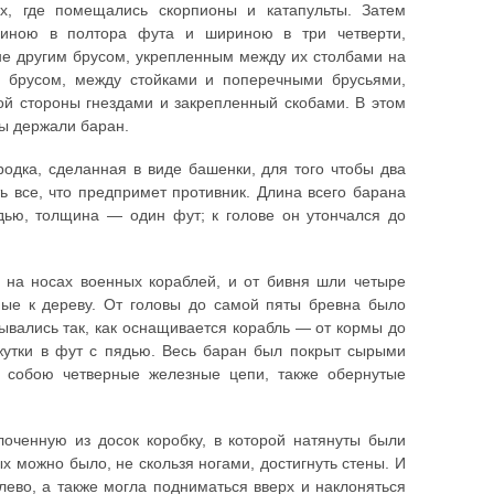
х, где помещались скорпионы и катапульты. Затем
щиною в полтора фута и шириною в три четверти,
е другим брусом, укрепленным между их столбами на
 брусом, между стойками и поперечными брусьями,
ой стороны гнездами и закрепленный скобами. В этом
ты держали баран.
одка, сделанная в виде башенки, для того чтобы два
ь все, что предпримет противник. Длина всего барана
дью, толщина — один фут; к голове он утончался до
т на носах военных кораблей, и от бивня шли четыре
ные к дереву. От головы до самой пяты бревна было
ывались так, как оснащивается корабль — от кормы до
жутки в фут с пядью. Весь баран был покрыт сырыми
и собою четверные железные цепи, также обернутые
лоченную из досок коробку, в которой натянуты были
х можно было, не скользя ногами, достигнуть стены. И
лево, а также могла подниматься вверх и наклоняться