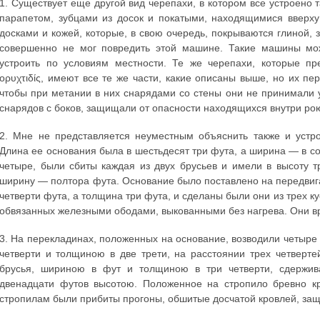
1. Существует еще другой вид черепахи, в котором все устроено т
парапетом, зубцами из досок и покатыми, находящимися вверху
досками и кожей, которые, в свою очередь, покрываются глиной, 
совершенно не мог повредить этой машине. Такие машины мож
устроить по условиям местности. Те же черепахи, которые пр
ορυχτιδίς, имеют все те же части, какие описаны выше, но их пе
чтобы при метании в них снарядами со стены они не принимали 
снарядов с боков, защищали от опасности находящихся внутри р
2. Мне не представляется неуместным объяснить также и устро
Длина ее основания была в шестьдесят три фута, а ширина — в со
четыре, были сбиты каждая из двух брусьев и имели в высоту 
ширину — полтора фута. Основание было поставлено на передвига
четверти фута, а толщина три фута, и сделаны были они из трех к
обвязанных железными ободами, выкованными без нагрева. Они вр
3. На перекладинах, положенных на основание, возводили четыре
четверти и толщиною в две трети, на расстоянии трех четверт
брусья, шириною в фут и толщиною в три четверти, сдержив
двенадцати футов высотою. Положенное на стропило бревно кр
стропилам были прибиты прогоны, обшитые досчатой кровлей, за