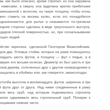
ак, как было описано, кроме стропил, но она окружена
 навесами, а сверху она заделана крепко прибитыми
замешанной с волосом, на такую толщину, чтобы огонь
но ставить на восемь колес, если это понадобится
едназначаются для рытья и называются по-гречески
редние стороны сделаны в виде треугольного выступа,
ударов плоской поверхностью, но, при соскальзывании
оющих людей.
йство черепахи, сделанной Гегетором Византийским.
рок два. Угловые стойки, которых на раме помещалось
тридцать шесть футов, в толщину — фут с пядью, а в
вших его восьми колесах. Диаметр их был шесть и три
усков дерева, сплоченных друг с другом сковороднями и
ащались в обоймах или, как говорится, амаксоподах.
 столба высотою в восемнадцать футов, шириною в три
ей фута друг от друга. Над ними соединенные в раму
али весь сруб, над которым поднимались стропила
епко сдерживало весь стропильный сруб. Поперек к
щищавшие нижние части.