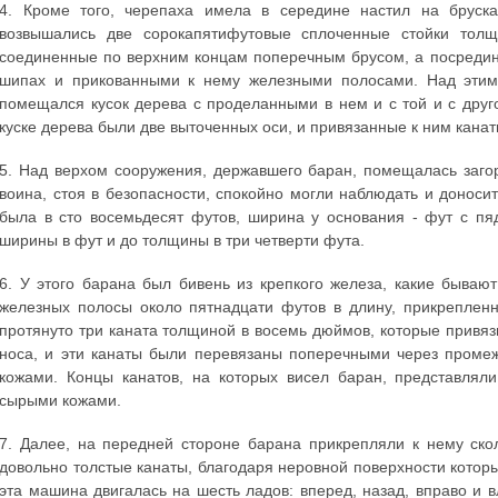
4. Кроме того, черепаха имела в середине настил на бруска
возвышались две сорокапятифутовые сплоченные стойки тол
соединенные по верхним концам поперечным брусом, а посредин
шипах и прикованными к нему железными полосами. Над этим
помещался кусок дерева с проделанными в нем и с той и с друг
куске дерева были две выточенных оси, и привязанные к ним кана
5. Над верхом сооружения, державшего баран, помещалась загор
воина, стоя в безопасности, спокойно могли наблюдать и доносит
была в сто восемьдесят футов, ширина у основания - фут с пя
ширины в фут и до толщины в три четверти фута.
6. У этого барана был бивень из крепкого железа, какие бываю
железных полосы около пятнадцати футов в длину, прикреплен
протянуто три каната толщиной в восемь дюймов, которые привяз
носа, и эти канаты были перевязаны поперечными через проме
кожами. Концы канатов, на которых висел баран, представлял
сырыми кожами.
7. Далее, на передней стороне барана прикрепляли к нему ско
довольно толстые канаты, благодаря неровной поверхности которы
эта машина двигалась на шесть ладов: вперед, назад, вправо и в