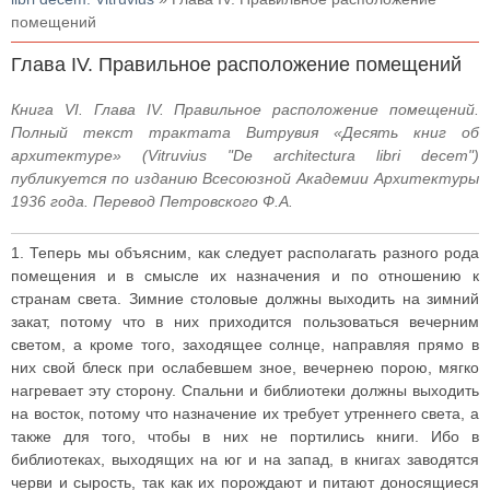
помещений
Глава IV. Правильное расположение помещений
Книга VI. Глава IV. Правильное расположение помещений.
Полный текст трактата Витрувия «Десять книг об
архитектуре» (Vitruvius "De architectura libri decem")
публикуется по изданию Всесоюзной Академии Архитектуры
1936 года. Перевод Петровского Ф.А.
1. Теперь мы объясним, как следует располагать разного рода
помещения и в смысле их назначения и по отношению к
странам света. Зимние столовые должны выходить на зимний
закат, потому что в них приходится пользоваться вечерним
светом, а кроме того, заходящее солнце, направляя прямо в
них свой блеск при ослабевшем зное, вечернею порою, мягко
нагревает эту сторону. Спальни и библиотеки должны выходить
на восток, потому что назначение их требует утреннего света, а
также для того, чтобы в них не портились книги. Ибо в
библиотеках, выходящих на юг и на запад, в книгах заводятся
черви и сырость, так как их порождают и питают доносящиеся