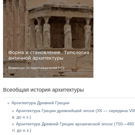
Всеобщая история архитектуры
Архитектура Древней Греции
Архитектура Греции древнейшей эпохи (XII — середина VII
в. до н.э.)
Архитектура Древней Греции архаической эпохи (750—480
гг. до н.э.)