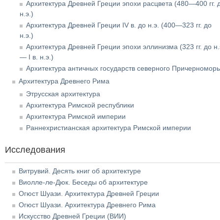
Архитектура Древней Греции эпохи расцвета (480—400 гг. 
н.э.)
Архитектура Древней Греции IV в. до н.э. (400—323 гг. до
н.э.)
Архитектура Древней Греции эпохи эллинизма (323 гг. до н.
— I в. н.э.)
Архитектура античных государств северного Причерномор
Архитектура Древнего Рима
Этрусская архитектура
Архитектура Римской республики
Архитектура Римской империи
Раннехристианская архитектура Римской империи
Исследования
Витрувий. Десять книг об архитектуре
Виолле-ле-Дюк. Беседы об архитектуре
Огюст Шуази. Архитектура Древней Греции
Огюст Шуази. Архитектура Древнего Рима
Искусство Древней Греции (ВИИ)