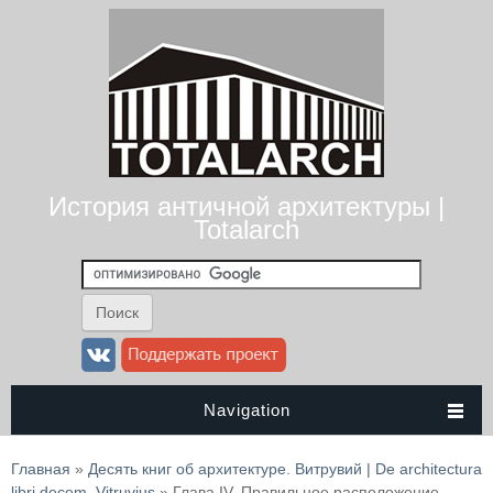
История античной архитектуры |
Totalarch
Navigation
Вы здесь
Главная
»
Десять книг об архитектуре. Витрувий | De architectura
libri decem. Vitruvius
» Глава IV. Правильное расположение