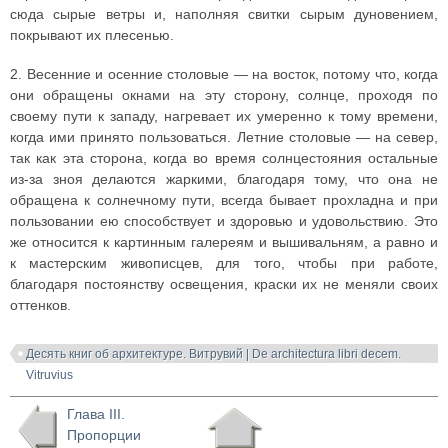
сюда сырые ветры и, наполняя свитки сырым дуновением,
покрывают их плесенью.
2. Весенние и осенние столовые — на восток, потому что, когда
они обращены окнами на эту сторону, солнце, проходя по
своему пути к западу, нагревает их умеренно к тому времени,
когда ими принято пользоваться. Летние столовые — на север,
так как эта сторона, когда во время солнцестояния остальные
из-за зноя делаются жаркими, благодаря тому, что она не
обращена к солнечному пути, всегда бывает прохладна и при
пользовании ею способствует и здоровью и удовольствию. Это
же относится к картинным галереям и вышивальням, а равно и
к мастерским живописцев, для того, чтобы при работе,
благодаря постоянству освещения, краски их не меняли своих
оттенков.
Десять книг об архитектуре. Витрувий | De architectura libri decem.
Vitruvius
Глава III.
Пропорции