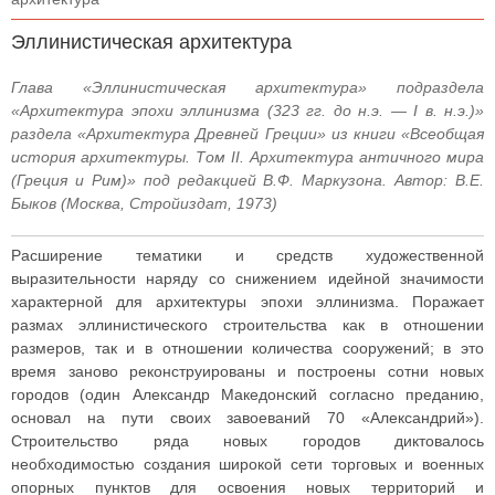
Эллинистическая архитектура
Глава «Эллинистическая архитектура» подраздела
«Архитектура эпохи эллинизма (323 гг. до н.э. — I в. н.э.)»
раздела «Архитектура Древней Греции» из книги «Всеобщая
история архитектуры. Том II. Архитектура античного мира
(Греция и Рим)» под редакцией В.Ф. Маркузона. Автор: В.Е.
Быков (Москва, Стройиздат, 1973)
Расширение тематики и средств художественной
выразительности наряду со снижением идейной значимости
характерной для архитектуры эпохи эллинизма. Поражает
размах эллинистического строительства как в отношении
размеров, так и в отношении количества сооружений; в это
время заново реконструированы и построены сотни новых
городов (один Александр Македонский согласно преданию,
основал на пути своих завоеваний 70 «Александрий»).
Строительство ряда новых городов диктовалось
необходимостью создания широкой сети торговых и военных
опорных пунктов для освоения новых территорий и