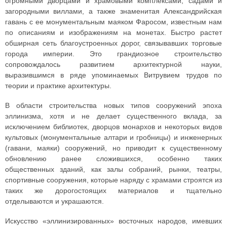
огромными дворцами и храмовыми комплексами, садами и
загородными виллами, а также знаменитая Александрийская
гавань с ее монументальным маяком Фаросом, известным нам
по описаниям и изображениям на монетах. Быстро растет
обширная сеть благоустроенных дорог, связывавших торговые
города империи. Это грандиозное строительство
сопровождалось развитием архитектурной науки,
выразившимся в ряде упоминаемых Витрувием трудов по
теории и практике архитектуры.
В области строительства новых типов сооружений эпоха
эллинизма, хотя и не делает существенного вклада, за
исключением библиотек, дворцов монархов и некоторых видов
культовых (монументальные алтари и гробницы) и инженерных
(гавани, маяки) сооружений, но приводит к существенному
обновлению ранее сложившихся, особенно таких
общественных зданий, как залы собраний, рынки, театры,
спортивные сооружения, которые наряду с храмами строятся из
таких же дорогостоящих материалов и тщательно
отделываются и украшаются.
Искусство «эллинизированных» восточных народов, имевших