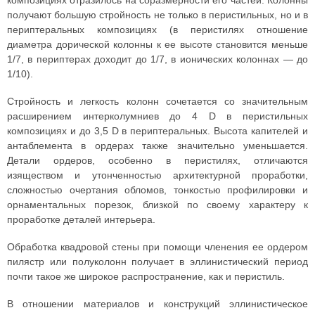
композициях отразилось на соразмерности его частей. Колонны
получают большую стройность не только в перистильных, но и в
периптеральных композициях (в перистилях отношение
диаметра дорической колонны к ее высоте становится меньше
1/7, в периптерах доходит до 1/7, в ионических колоннах — до
1/10).
Стройность и легкость колонн сочетается со значительным
расширением интерколумниев до 4 D в перистильных
композициях и до 3,5 D в периптеральных. Высота капителей и
антаблемента в ордерах также значительно уменьшается.
Детали ордеров, особенно в перистилях, отличаются
изяществом и утонченностью архитектурной проработки,
сложностью очертания обломов, тонкостью профилировки и
орнаментальных порезок, близкой по своему характеру к
проработке деталей интерьера.
Обработка квадровой стены при помощи членения ее ордером
пилястр или полуколонн получает в эллинистический период
почти такое же широкое распространение, как и перистиль.
В отношении материалов и конструкций эллинистическое