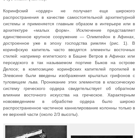
Коринфский «ордер» не получает еще широкого
распространения в качестве самостоятельной архитектурной
системы и применяется главным образом в интерьере или в
архитектуре «малых форм». Исключение представляет
единственное крупное сооружение — Олимпейон в Афинах,
достроенное уже в эпоху господства римлян (рис. 1). В
коринфскую капитель часто вводятся элементы восточных
стилей: например египетского в Башне Ветров в Афинах или
персидского в так называемом портике Быков на острове
Делосе; в композицию коринфских капителей пропилей в
Элевсине были введены изображения крылатых грифонов с
туловищем льва. Проникание этих элементов в классическую
систему греческого ордера свидетельствует об обратном
влиянии восточного искусства на греческое. Характерным
нововведением в обработке ордера было широко
распространенное частичное каннелирование колонны только в
ее верхней части (около 2/3 высоты).