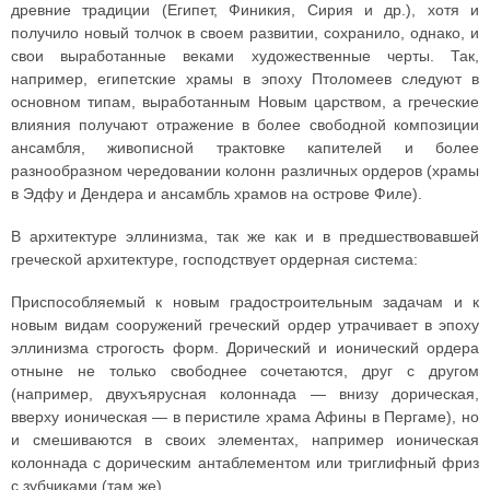
древние традиции (Египет, Финикия, Сирия и др.), хотя и
получило новый толчок в своем развитии, сохранило, однако, и
свои выработанные веками художественные черты. Так,
например, египетские храмы в эпоху Птоломеев следуют в
основном типам, выработанным Новым царством, а греческие
влияния получают отражение в более свободной композиции
ансамбля, живописной трактовке капителей и более
разнообразном чередовании колонн различных ордеров (храмы
в Эдфу и Дендера и ансамбль храмов на острове Филе).
В архитектуре эллинизма, так же как и в предшествовавшей
греческой архитектуре, господствует ордерная система:
Приспособляемый к новым градостроительным задачам и к
новым видам сооружений греческий ордер утрачивает в эпоху
эллинизма строгость форм. Дорический и ионический ордера
отныне не только свободнее сочетаются, друг с другом
(например, двухъярусная колоннада — внизу дорическая,
вверху ионическая — в перистиле храма Афины в Пергаме), но
и смешиваются в своих элементах, например ионическая
колоннада с дорическим антаблементом или триглифный фриз
с зубчиками (там же).