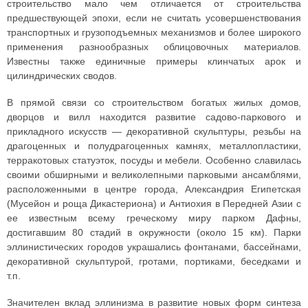
строительство мало чем отличается от строительства
предшествующей эпохи, если не считать усовершенствования
транспортных и грузоподъемных механизмов и более широкого
применения разнообразных облицовочных материалов.
Известны также единичные примеры клинчатых арок и
цилиндрических сводов.
В прямой связи со строительством богатых жилых домов,
дворцов и вилл находится развитие садово-паркового и
прикладного искусств — декоративной скульптуры, резьбы на
драгоценных и полудрагоценных камнях, металлопластики,
терракотовых статуэток, посуды и мебели. Особенно славилась
своими обширными и великолепными парковыми ансамблями,
расположенными в центре города, Александрия Египетская
(Мусейон и роща Дикастериона) и Антиохия в Передней Азии с
ее известным всему греческому миру парком Дафны,
достигавшим 80 стадий в окружности (около 15 км). Парки
эллинистических городов украшались фонтанами, бассейнами,
декоративной скульптурой, гротами, портиками, беседками и
т.п.
Значителен вклад эллинизма в развитие новых форм синтеза